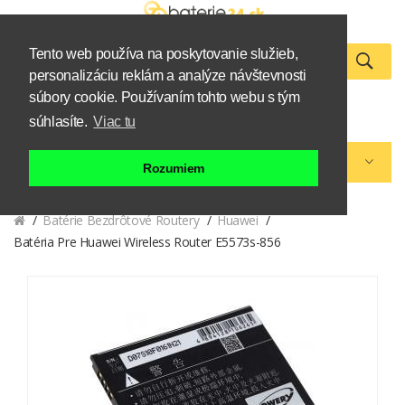
Tento web používa na poskytovanie služieb,
personalizáciu reklám a analýze návštevnosti
0
súbory cookie. Používaním tohto webu s tým
Zákazník
Košík
súhlasíte.
Viac tu
Kategórie eshopu
Rozumiem
Batérie Bezdrôtové Routery
Huawei
Batéria Pre Huawei Wireless Router E5573s-856