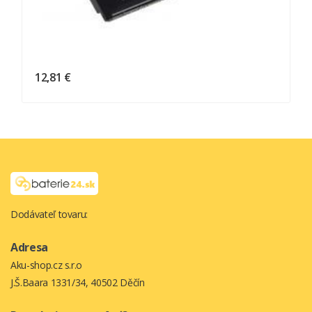
12,81 €
Dodávateľ tovaru:
Adresa
Aku-shop.cz s.r.o
J.Š.Baara 1331/34, 40502 Děčín