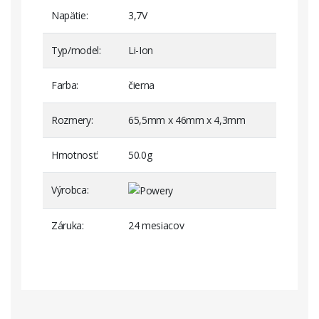
Napätie
3,7V
Typ/model
Li-Ion
Farba
čierna
Rozmery
65,5mm x 46mm x 4,3mm
Hmotnosť
50.0g
Výrobca
Záruka
24 mesiacov
Huawei Typ HB434666RBC
Huawei Wireless Router E5573 / Typ
HB434666RAW
Huawei Wireless Router E5573 / Typ