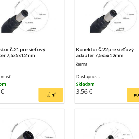
tor č.21 pre sieťový
Konektor č.22 pre sieťový
tér 7,5x5x12mm
adaptér 7,5x5x12mm
čierna
pnosť:
Dostupnosť:
dom
Skladom
 €
3,56 €
KÚPIŤ
KÚ