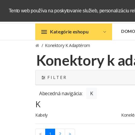
Tento web používa na poskytovanie služieb, personalizáciu re
Kategórie eshopu
DOMO
Konektory K Adaptérom
Konektory k a
F I L T E R
Abecedná navigácia:
K
K
Kabely
Konekto
(current)
<
1
2
>