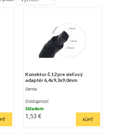
Konektor č.12 pre sieťový
adaptér 6,4x9,3x9,0mm
čierna
Dostupnosť:
Skladom
1,53 €
PIŤ
KÚPIŤ