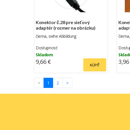
Konektor č.28 pre sieťový
Konek
adaptér (rozmer na obrázku)
adap
čierna, siehe Abbildung
čierna
Dostupnosť:
Dostu
Skladom
Skla
9,66 €
3,96
KÚPIŤ
(current)
<
1
2
>