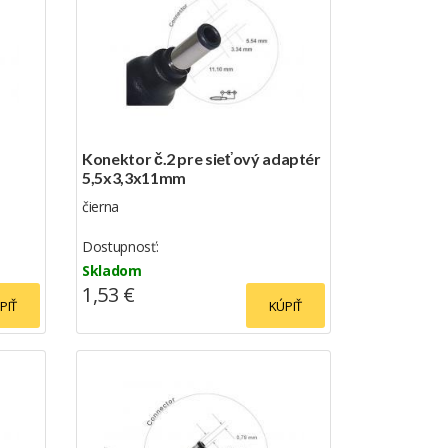
Konektor č.2 pre sieťový adaptér
5,5x3,3x11mm
čierna
Dostupnosť:
Skladom
1,53 €
PIŤ
KÚPIŤ