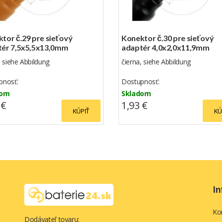
tor č.29 pre sieťový
Konektor č.30 pre sieťový
tér 7,5x5,5x13,0mm
adaptér 4,0x2,0x11,9mm
, siehe Abbildung
čierna, siehe Abbildung
pnosť:
Dostupnosť:
dom
Skladom
 €
1,93 €
KÚPIŤ
KÚ
In
Ko
Dodávateľ tovaru: