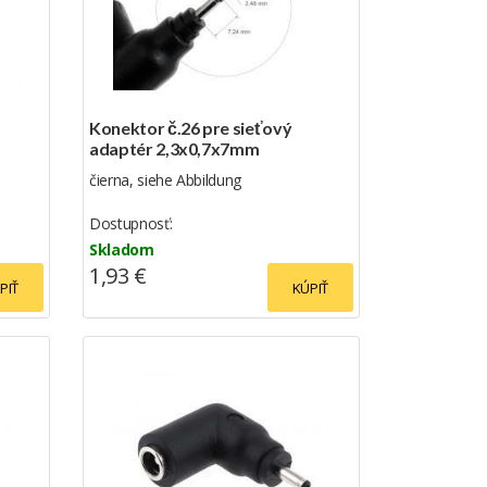
Konektor č.26 pre sieťový
adaptér 2,3x0,7x7mm
čierna, siehe Abbildung
Dostupnosť:
Skladom
1,93 €
PIŤ
KÚPIŤ