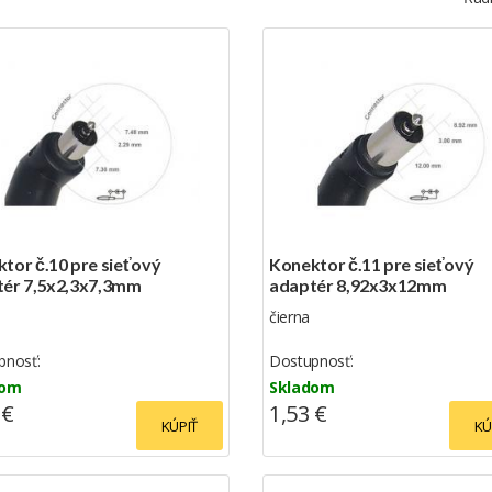
tor č.10 pre sieťový
Konektor č.11 pre sieťový
tér 7,5x2,3x7,3mm
adaptér 8,92x3x12mm
čierna
pnosť:
Dostupnosť:
dom
Skladom
 €
1,53 €
KÚPIŤ
KÚ