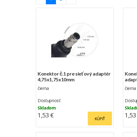
Konektor č.1 pre sieťový adaptér
Konek
4,75x1,75x10mm
adap
čierna
čierna
Dostupnosť:
Dostu
Skladom
Skla
1,53 €
1,53
KÚPIŤ