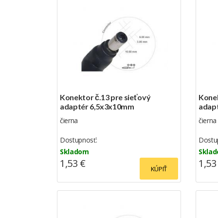
Konektor č.13 pre sieťový
Konek
adaptér 6,5x3x10mm
adap
čierna
čierna
Dostupnosť:
Dostu
Skladom
Skla
1,53 €
1,53
KÚPIŤ