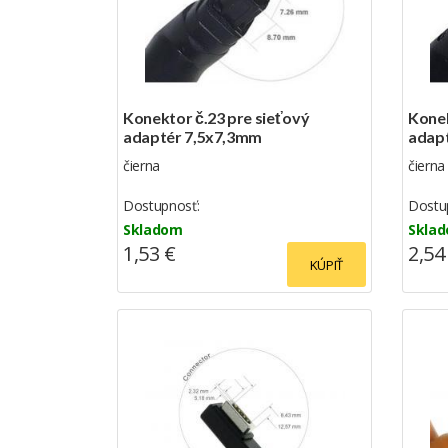
Konektor č.23 pre sieťový
Konek
adaptér 7,5x7,3mm
adap
čierna
čierna
Dostupnosť:
Dostu
Skladom
Skla
1,53 €
2,54
KÚPIŤ