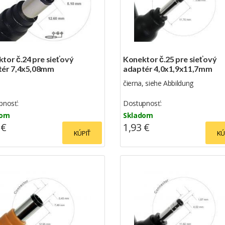
tor č.24 pre sieťový
Konektor č.25 pre sieťový
tér 7,4x5,08mm
adaptér 4,0x1,9x11,7mm
čierna, siehe Abbildung
pnosť:
Dostupnosť:
dom
Skladom
 €
1,93 €
KÚPIŤ
KÚ