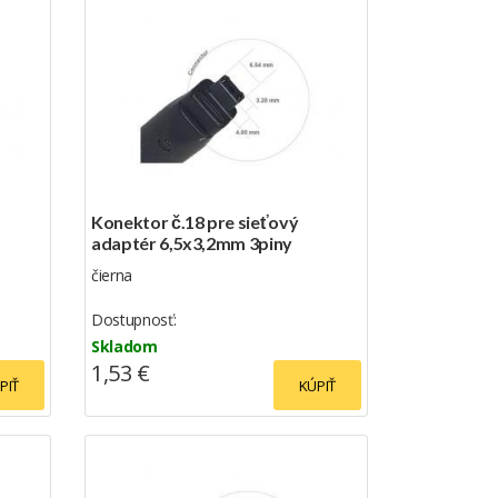
Konektor č.18 pre sieťový
adaptér 6,5x3,2mm 3piny
čierna
Dostupnosť:
Skladom
1,53 €
PIŤ
KÚPIŤ