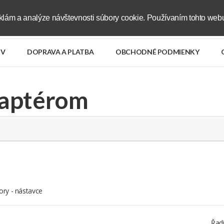
klám a analýze návštevnosti súbory cookie. Používaním tohto webu
V
DOPRAVA A PLATBA
OBCHODNÉ PODMIENKY
daptérom
ry - nástavce
Řadi