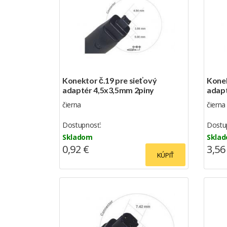
Konektor č.19 pre sieťový
Konek
adaptér 4,5x3,5mm 2piny
adap
čierna
čierna
Dostupnosť:
Dostu
Skladom
Skla
0,92 €
3,56
KÚPIŤ