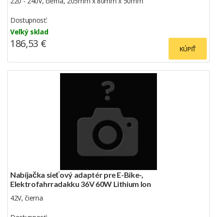
220 - 240V, čierna, 205mm x 80mm x 50mm
Dostupnosť:
Veľký sklad
186,53 €
KÚPIŤ
Nabíjačka sieťový adaptér pre E-Bike-,
Elektrofahrradakku 36V 60W Lithium Ion
42V, čierna