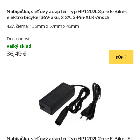
Nabíjačka, sieťový adaptér Typ HP1202L3 pre E-Bike-,
elektro bicykel 36V-aku, 2,2A, 3-Pin-XLR-Anschl
42V, čierna, 135mm x 57mm x 45mm
Dostupnosť:
Veľký sklad
36,49 €
KÚPIŤ
Nabíjačka, sieťový adaptér Typ HP1202L2 pre E-Bike-, E-