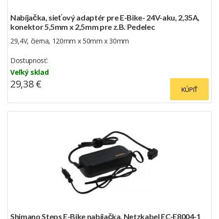
Nabíjačka, sieťový adaptér pre E-Bike- 24V-aku, 2,35A,
konektor 5,5mm x 2,5mm pre z.B. Pedelec
29,4V, čierna, 120mm x 50mm x 30mm
Dostupnosť:
Veľký sklad
29,38 €
KÚPIŤ
Shimano Steps E-Bike nabíjačka, Netzkabel EC-E8004-1