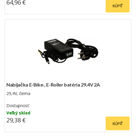
64,96 €
KÚPIŤ
Nabíjačka E-Bike-, E-Roller batéria 29,4V 2A
29,4V, čierna
Dostupnosť:
Veľký sklad
29,38 €
KÚPIŤ