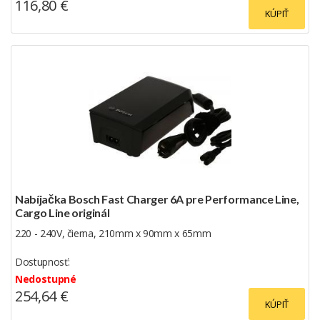
116,80 €
KÚPIŤ
Nabíjačka Bosch Fast Charger 6A pre Performance Line,
Cargo Line originál
220 - 240V, čierna, 210mm x 90mm x 65mm
Dostupnosť:
Nedostupné
254,64 €
KÚPIŤ