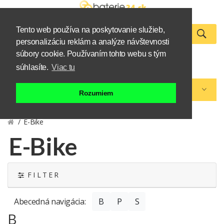
Tento web používa na poskytovanie služieb,
personalizáciu reklám a analýze návštevnosti
0
súbory cookie. Používaním tohto webu s tým
Zákazník
Košík
súhlasíte.
Viac tu
Kategórie eshopu
Rozumiem
E-Bike
E-Bike
F I L T E R
Abecedná navigácia:
B
P
S
B