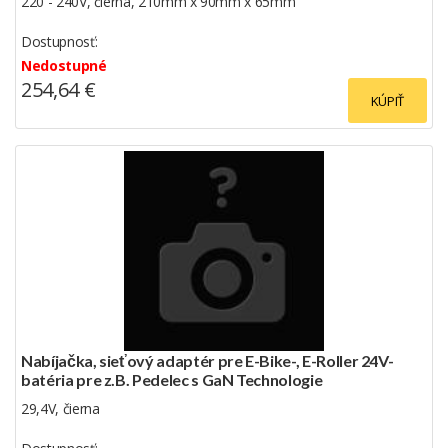
220 - 240V, čierna, 210mm x 90mm x 65mm
Dostupnosť:
Nedostupné
254,64 €
KÚPIŤ
Nabíjačka, sieťový adaptér pre E-Bike-, E-Roller 24V-
batéria pre z.B. Pedelec s GaN Technologie
29,4V, čierna