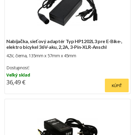
Nabíjačka, sieťový adaptér Typ HP1202L3 pre E-Bike-,
elektro bicykel 36V-aku, 2,2A, 3-Pin-XLR-Anschl
42V, čierna, 135mm x 57mm x 45mm
Dostupnosť:
Veľký sklad
36,49 €
KÚPIŤ