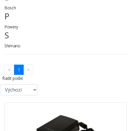
Bosch
P
Powery
S
Shimano
(current)
<
1
>
Řadit podle: