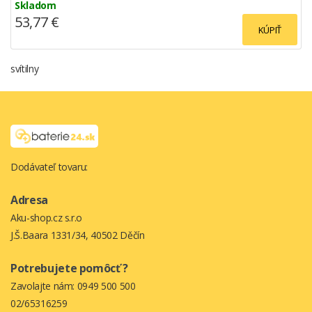
Skladom
53,77 €
KÚPIŤ
svítilny
Dodávateľ tovaru:
Adresa
Aku-shop.cz s.r.o
J.Š.Baara 1331/34, 40502 Děčín
Potrebujete pomôcť ?
Zavolajte nám:
0949 500 500
02/65316259