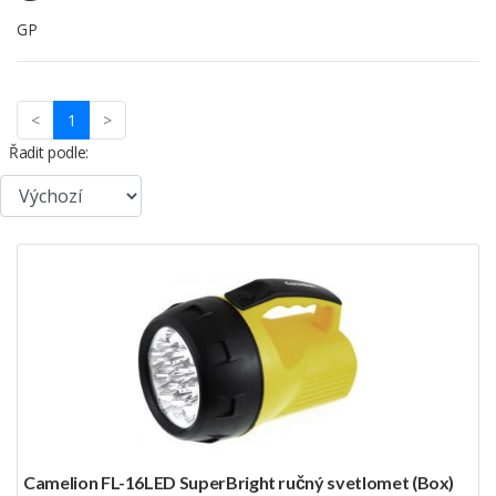
GP
(current)
<
1
>
Řadit podle:
Camelion FL-16LED SuperBright ručný svetlomet (Box)