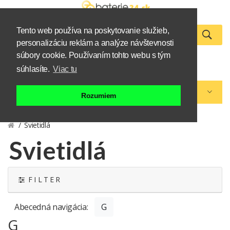
Tento web používa na poskytovanie služieb,
personalizáciu reklám a analýze návštevnosti
0
súbory cookie. Používaním tohto webu s tým
Zákazník
Košík
súhlasíte.
Viac tu
Kategórie eshopu
Rozumiem
Svietidlá
Svietidlá
F I L T E R
Abecedná navigácia:
G
G