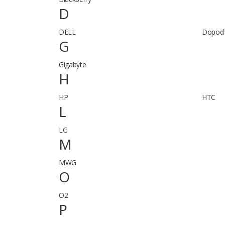
D
DELL
Dopod
G
Gigabyte
H
HP
HTC
L
LG
M
MWG
O
O2
P