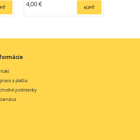
4,00 €
PIŤ
KÚPIŤ
formácie
ntakt
prava a platba
chodné podmienky
klamácia