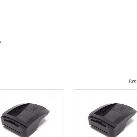
a
Řadi