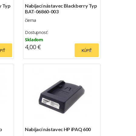
y Typ
Nabíjací nástavec Blackberry Typ
BAT-06860-003
čierna
Dostupnosť:
Skladom
4,00 €
PIŤ
KÚPIŤ
p
Nabíjací nástavec HP iPAQ 600