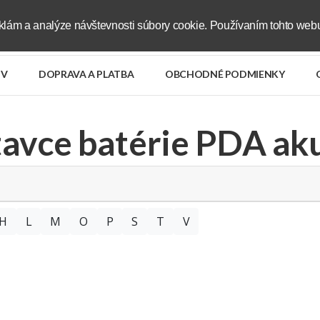
klám a analýze návštevnosti súbory cookie. Používaním tohto webu
V
DOPRAVA A PLATBA
OBCHODNÉ PODMIENKY
tavce batérie PDA ak
H
L
M
O
P
S
T
V