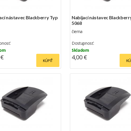
ací nástavec Blackberry Typ
Nabíjací nástavec Blackberr
5068
čierna
pnosť:
Dostupnosť:
dom
Skladom
 €
4,00 €
KÚPIŤ
KÚ