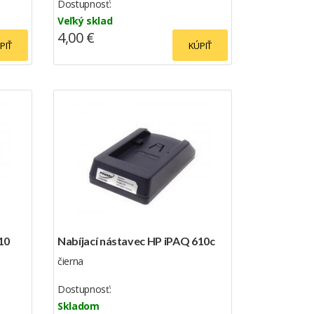
Dostupnosť:
Veľký sklad
4,00 €
PIŤ
KÚPIŤ
10
Nabíjací nástavec HP iPAQ 610c
čierna
Dostupnosť:
Skladom