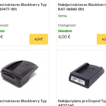
ací nástavec Blackberry Typ
Nabíjací nástavec Blackberr
10477-001
BAT-06860-001
čierna
pnosť:
Dostupnosť:
dom
Skladom
 €
4,00 €
KÚPIŤ
KÚ
ací nástavec Blackberry Typ
Nabíjací plato pre Dopod Ty
ARTE160