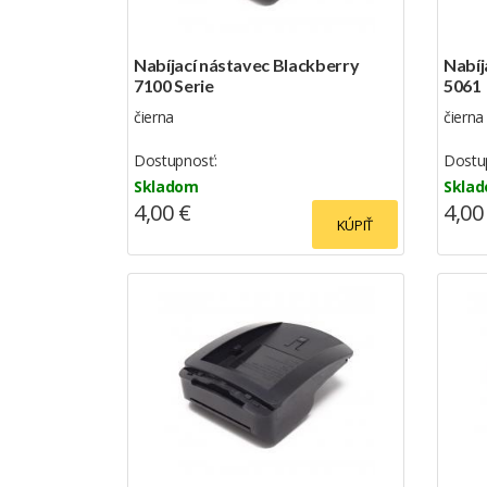
Nabíjací nástavec Blackberry
Nabíj
7100 Serie
5061
čierna
čierna
Dostupnosť:
Dostu
Skladom
Skla
4,00 €
4,00
KÚPIŤ