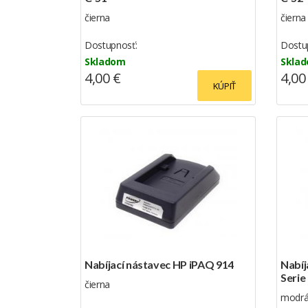
čierna
čierna
Dostupnosť:
Dostu
Skladom
Skla
4,00 €
4,00
KÚPIŤ
Nabíjací nástavec HP iPAQ 914
Nabíj
Serie
čierna
modrá