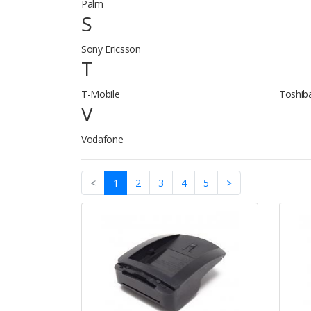
Palm
S
Sony Ericsson
T
T-Mobile
Toshib
V
Vodafone
(current)
<
1
2
3
4
5
>