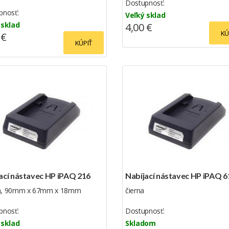
Dostupnosť:
pnosť:
Veľký sklad
 sklad
4,00 €
KÚ
 €
KÚPIŤ
ací nástavec HP iPAQ 216
Nabíjací nástavec HP iPAQ 6
, 90mm x 67mm x 18mm
čierna
pnosť:
Dostupnosť:
 sklad
Skladom