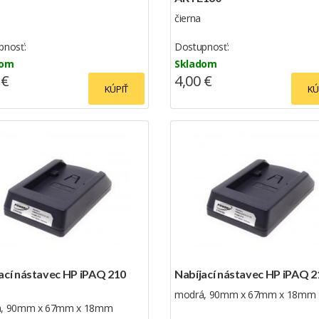
čierna
pnosť:
Dostupnosť:
dom
Skladom
 €
4,00 €
KÚPIŤ
KÚ
ací nástavec HP iPAQ 210
Nabíjací nástavec HP iPAQ 2
modrá, 90mm x 67mm x 18mm
, 90mm x 67mm x 18mm