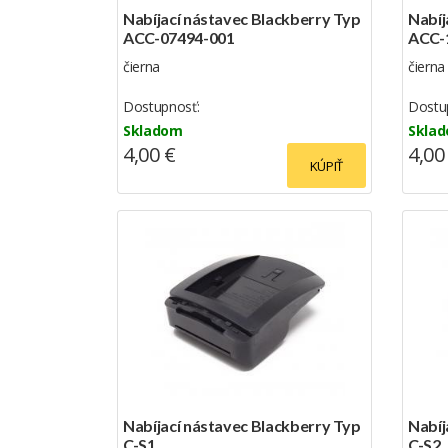
Nabíjací nástavec Blackberry Typ
Nabíj
ACC-07494-001
ACC-
čierna
čierna
Dostupnosť:
Dostu
Skladom
Skla
4,00 €
4,00
KÚPIŤ
Nabíjací nástavec Blackberry Typ
Nabíj
C-S1
C-S2