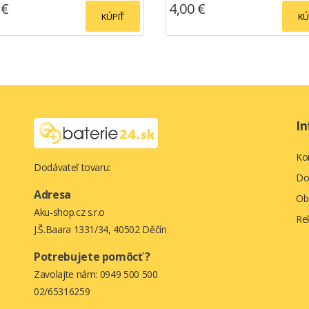
 €
4,00 €
KÚPIŤ
KÚ
In
Ko
Dodávateľ tovaru:
Do
Adresa
Ob
Aku-shop.cz s.r.o
Re
J.Š.Baara 1331/34, 40502 Děčín
Potrebujete pomôcť ?
Zavolajte nám:
0949 500 500
02/65316259