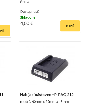
čierna
Dostupnosť:
Skladom
4,00 €
KÚPIŤ
PIŤ
11
Nabíjací nástavec HP iPAQ 212
modrá, 90mm x 67mm x 18mm