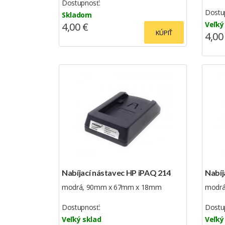
Dostupnosť:
Dostu
Skladom
Veľký
4,00 €
KÚPIŤ
4,00
Nabíjací nástavec HP iPAQ 214
Nabíj
modrá, 90mm x 67mm x 18mm
modrá
Dostupnosť:
Dostu
Veľký sklad
Veľký