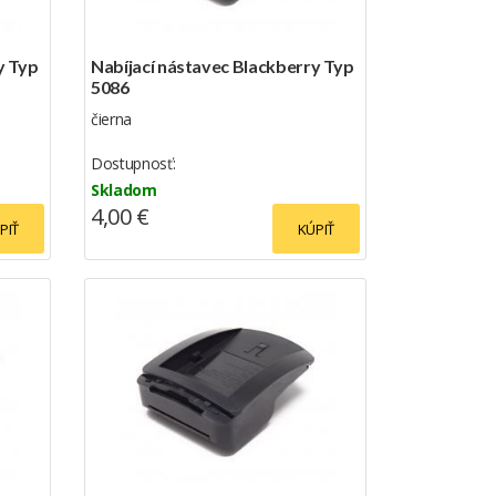
y Typ
Nabíjací nástavec Blackberry Typ
5086
čierna
Dostupnosť:
Skladom
4,00 €
PIŤ
KÚPIŤ