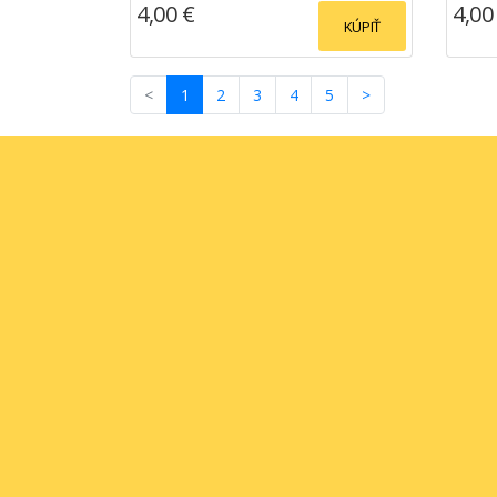
4,00 €
4,00
KÚPIŤ
(current)
<
1
2
3
4
5
>