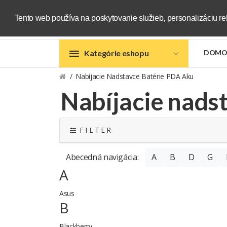
Tento web používa na poskytovanie služieb, personalizáciu re
Kategórie eshopu
DOMO
Nabíjacie Nadstavce Batérie PDA Aku
Nabíjacie nads
F I L T E R
Abecedná navigácia:
A
B
D
G
A
Asus
B
Blackberry