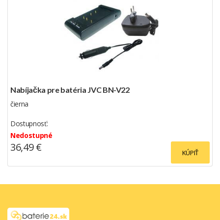
Nabíjačka pre batéria JVC BN-V22
čierna
Dostupnosť:
Nedostupné
36,49 €
KÚPIŤ