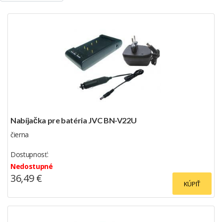
Nabíjačka pre batéria JVC BN-V22U
čierna
Dostupnosť:
Nedostupné
36,49 €
KÚPIŤ