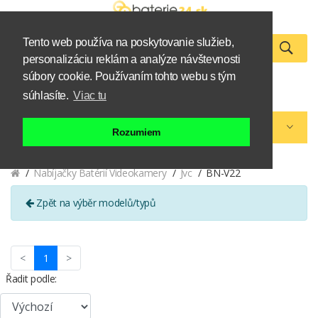
Tento web používa na poskytovanie služieb,
personalizáciu reklám a analýze návštevnosti
0
súbory cookie. Používaním tohto webu s tým
Zákazník
Košík
súhlasíte.
Viac tu
Kategórie eshopu
Rozumiem
Nabíjačky Batérií Videokamery
Jvc
BN-V22
Zpět na výběr modelů/typů
(current)
<
1
>
Řadit podle: