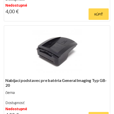
Nedostupné
4,00 €
KÚPIŤ
Nabíjací podstavec pre batéria General Imaging Typ GB-
20
čierna
Dostupnosť:
Nedostupné