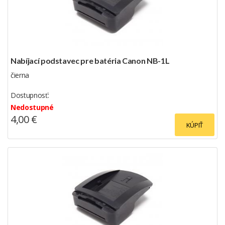
Nabíjací podstavec pre batéria Canon NB-1L
čierna
Dostupnosť:
Nedostupné
4,00 €
KÚPIŤ