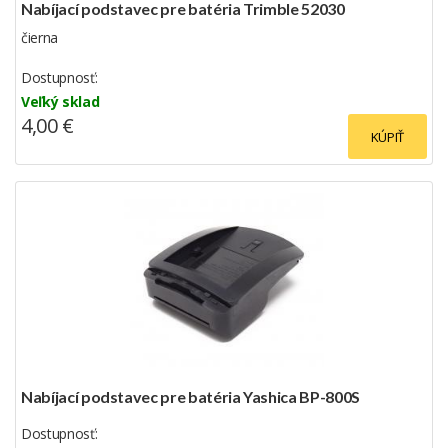
Nabíjací podstavec pre batéria Trimble 52030
čierna
Dostupnosť:
Veľký sklad
4,00 €
KÚPIŤ
Nabíjací podstavec pre batéria Yashica BP-800S
Dostupnosť: