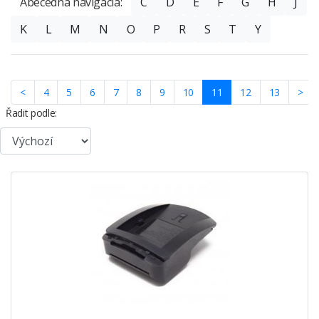
Abecedná navigácia:
C
D
E
F
G
H
J
K
L
M
N
O
P
R
S
T
Y
(current)
<
4
5
6
7
8
9
10
11
12
13
>
Řadit podle: