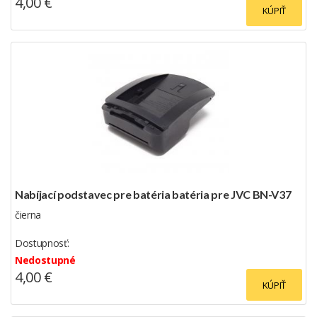
4,00 €
KÚPIŤ
Nabíjací podstavec pre batéria batéria pre JVC BN-V37
čierna
Dostupnosť:
Nedostupné
4,00 €
KÚPIŤ