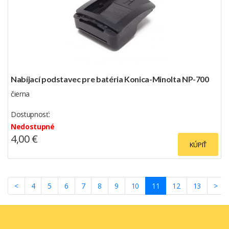
Nabíjací podstavec pre batéria Konica-Minolta NP-700
čierna
Dostupnosť:
Nedostupné
4,00 €
KÚPIŤ
(current)
<
4
5
6
7
8
9
10
11
12
13
>