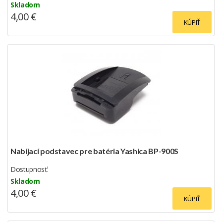
Skladom
4,00 €
KÚPIŤ
Nabíjací podstavec pre batéria Yashica BP-900S
Dostupnosť:
Skladom
4,00 €
KÚPIŤ