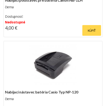
Nabíjací podstavec pre batéria Canon NB-1LH
čierna
Dostupnosť:
Nedostupné
4,00 €
KÚPIŤ
Nabíjací nástavec batéria Casio Typ NP-120
čierna