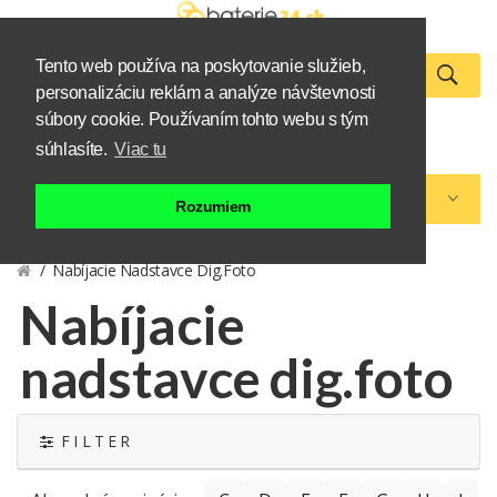
Tento web používa na poskytovanie služieb,
personalizáciu reklám a analýze návštevnosti
0
súbory cookie. Používaním tohto webu s tým
Zákazník
Košík
súhlasíte.
Viac tu
Kategórie eshopu
Rozumiem
Nabíjacie Nadstavce Dig.foto
Nabíjacie
nadstavce dig.foto
F I L T E R