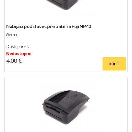
Nabíjací podstavec pre batéria Fuji NP40
čierna
Dostupnosť:
Nedostupné
4,00 €
KÚPIŤ