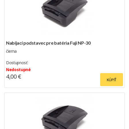
Nabíjací podstavec pre batéria Fuji NP-30
čierna
Dostupnosť:
Nedostupné
4,00 €
KÚPIŤ