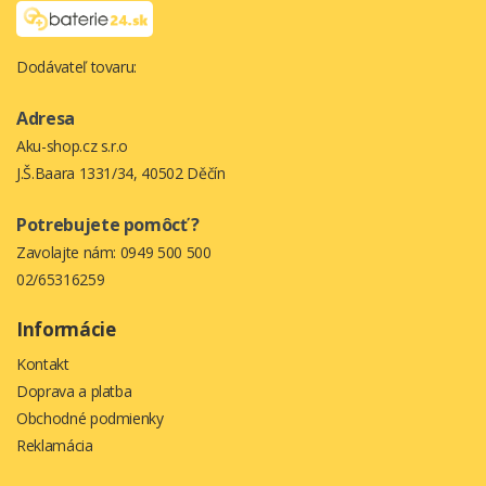
Dodávateľ tovaru:
Adresa
Aku-shop.cz s.r.o
J.Š.Baara 1331/34, 40502 Děčín
Potrebujete pomôcť ?
Zavolajte nám:
0949 500 500
02/65316259
Informácie
Kontakt
Doprava a platba
Obchodné podmienky
Reklamácia