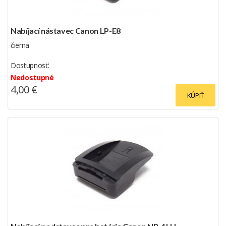
Nabíjací nástavec Canon LP-E8
čierna
Dostupnosť:
Nedostupné
4,00 €
KÚPIŤ