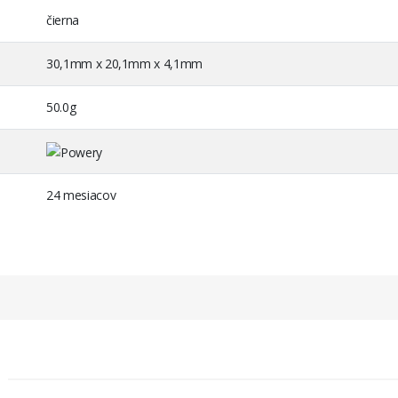
čierna
30,1mm x 20,1mm x 4,1mm
50.0g
24 mesiacov
OS pre Acer Aspire 4710
CMOS pre Acer Aspire 4710G
OS pre Acer Aspire L320
CMOS pre Acer Aspire L3600
OS pre Dell Inspiron 1300
CMOS pre Dell Inspiron 1520
OS pre Dell Latitude 4300
CMOS pre Dell Latitude E4300
OS pre Dell Latitude E4310
CMOS pre Dell Latitude E5400