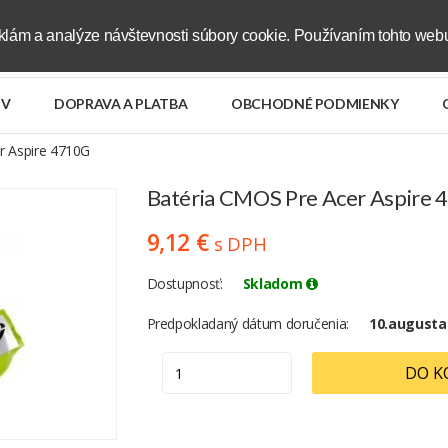
klám a analýze návštevnosti súbory cookie. Používaním tohto webu
V
DOPRAVA A PLATBA
OBCHODNÉ PODMIENKY
r Aspire 4710G
Batéria CMOS Pre Acer Aspire
9,12 €
s DPH
Dostupnosť
Skladom
Predpokladaný dátum doručenia
10.augusta
DO K