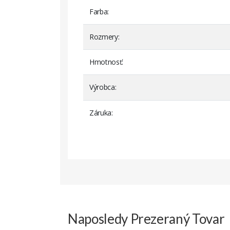
Farba
Rozmery
Hmotnosť
Výrobca
Záruka
CMOS pre Acer Aspire 4310
CM
CMOS pre Acer Aspire 4920G
CM
CMOS pre Dell Inspiron 120L
CM
CMOS pre Dell Inspiron B130
CM
Naposledy Prezeraný Tovar
CMOS pre Dell Latitude E4310 /
CM