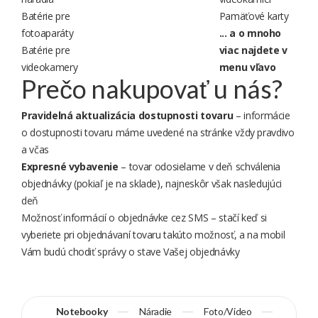
Batérie pre
Pamäťové karty
fotoaparáty
... a o mnoho
Batérie pre
viac najdete v
videokamery
menu vľavo
Prečo nakupovať u nás?
Pravidelná aktualizácia dostupnosti tovaru
– informácie
o dostupnosti tovaru máme uvedené na stránke vždy pravdivo
a včas
Expresné vybavenie
– tovar odosielame v deň schválenia
objednávky (pokiaľ je na sklade), najneskôr však nasledujúci
deň
Možnosť informácií o objednávke cez SMS – stačí keď si
vyberiete pri objednávaní tovaru takúto možnosť, a na mobil
Vám budú chodiť správy o stave Vašej objednávky
Notebooky
Náradie
Foto/Video