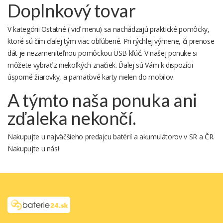
Doplnkový tovar
V kategórii Ostatné ( viď menu) sa nachádzajú praktické pomôcky,
ktoré sú čím ďalej tým viac obľúbené. Pri rýchlej výmene, či prenose
dát je nezameniteľnou pomôckou
USB kľúč
. V našej ponuke si
50,12 €
18,20 €
36,58 €
môžete vybrať z niekoľkých značiek. Ďalej sú Vám k dispozícii
úsporné žiarovky
, a
pamäťové karty
nielen do mobilov.
A týmto naša ponuka ani
zďaleka nekončí.
Nakupujte u najväčšieho predajcu batérií a akumulátorov v SR a ČR.
Nakupujte u nás!