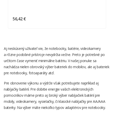
56,42 €
Batéria Pre Hitachi Typ EB1214S 2500mAh NiMH
Batéria Pre Canon Videokamera Typ BP-511
Nabíjačka Pre Náradie Metabo NiCD / NiMH 1.2V - 18V
Aj neskúsený užívateľ vie, že notebooky, batérie, videokamery
a rôzne podobné prístroje nevydržia večne. Preto je potrebné po
určitom čase vymeniť minimálne batériu. V našej ponuke sa
nachádza nielen obrovský výber bateriek do mobilov, ale aj
bateriek
pre notebooky
, fotoaparáty atď.
Pre obnovenie výkonu a výdrže však potrebujete napríklad aj
nabíjačky batérií. Pre dobitie energie vašich elektronických
pomocníkov máme preto aj široký výber
nabíjačiek batérií pre
mobily
, videokamery, vysielačky, či klasické nabíjačky pre
AA/AAA
baterky
. Na výber máte niekoľko typov
adaptérov pre notebooky
.