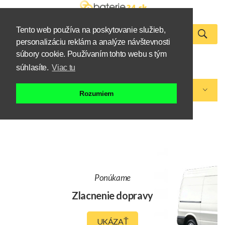
Tento web používa na poskytovanie služieb,
personalizáciu reklám a analýze návštevnosti
0
súbory cookie. Používaním tohto webu s tým
Zákazník
Košík
súhlasíte.
Viac tu
Kategórie eshopu
Rozumiem
Ponúkame
Zlacnenie dopravy
UKÁZAŤ