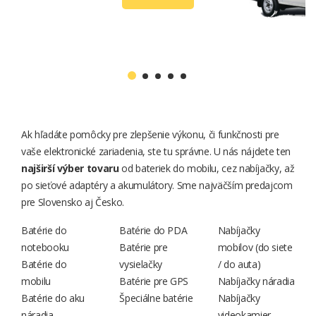
Ak hľadáte pomôcky pre zlepšenie výkonu, či funkčnosti pre
vaše elektronické zariadenia, ste tu správne. U nás nájdete ten
najširší výber tovaru
od bateriek do mobilu, cez nabíjačky, až
po sieťové adaptéry a akumulátory. Sme najväčším predajcom
pre Slovensko aj Česko.
Batérie do
Batérie do PDA
Nabíjačky
notebooku
Batérie pre
mobilov (
do siete
Batérie do
vysielačky
/
do auta
)
mobilu
Batérie pre GPS
Nabíjačky náradia
Batérie do aku
Špeciálne batérie
Nabíjačky
náradia
videokamier