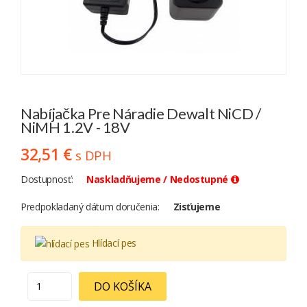
Nabíjačka Pre Náradie Dewalt NiCD /
NiMH 1.2V - 18V
32,51 €
s DPH
Dostupnosť
Naskladňujeme / Nedostupné
Predpokladaný dátum doručenia
Zisťujeme
Hlídací pes
DO KOŠÍKA