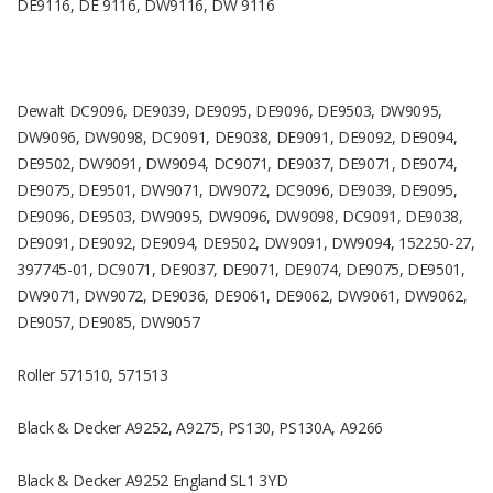
DE9116, DE 9116, DW9116, DW 9116
Dewalt DC9096, DE9039, DE9095, DE9096, DE9503, DW9095,
DW9096, DW9098, DC9091, DE9038, DE9091, DE9092, DE9094,
DE9502, DW9091, DW9094, DC9071, DE9037, DE9071, DE9074,
DE9075, DE9501, DW9071, DW9072, DC9096, DE9039, DE9095,
DE9096, DE9503, DW9095, DW9096, DW9098, DC9091, DE9038,
DE9091, DE9092, DE9094, DE9502, DW9091, DW9094, 152250-27,
397745-01, DC9071, DE9037, DE9071, DE9074, DE9075, DE9501,
DW9071, DW9072, DE9036, DE9061, DE9062, DW9061, DW9062,
DE9057, DE9085, DW9057
Roller 571510, 571513
Black & Decker A9252, A9275, PS130, PS130A, A9266
Black & Decker A9252 England SL1 3YD