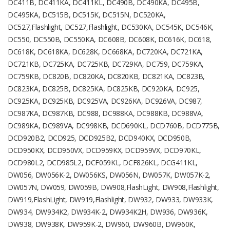
DC411B, DC411KA, DC411KL, DC490B, DC490KA, DC495B,
DC495KA, DC515B, DC515K, DC515N, DC520KA,
DC527,Flashlight, DC527,Flashlight, DC530KA, DC545K, DC546K,
DC550, DC550B, DC550KA, DC608B, DC608K, DC616K, DC618,
DC618K, DC618KA, DC628K, DC668KA, DC720KA, DC721KA,
DC721KB, DC725KA, DC725KB, DC729KA, DC759, DC759KA,
DC759KB, DC820B, DC820KA, DC820KB, DC821KA, DC823B,
DC823KA, DC825B, DC825KA, DC825KB, DC920KA, DC925,
DC925KA, DC925KB, DC925VA, DC926KA, DC926VA, DC987,
DC987KA, DC987KB, DC988, DC988KA, DC988KB, DC988VA,
DC989KA, DC989VA, DC998KB, DCD690KL, DCD760B, DCD775B,
DCD920B2, DCD925, DCD925B2, DCD940KX, DCD950B,
DCD950KX, DCD950VX, DCD959KX, DCD959VX, DCD970KL,
DCD980L2, DCD985L2, DCF059KL, DCF826KL, DCG411KL,
DW056, DW056K-2, DW056KS, DW056N, DW057K, DW057K-2,
DW057N, DW059, DW059B, DW908,FlashLight, DW908,Flashlight,
DW919,FlashLight, DW919,Flashlight, DW932, DW933, DW933K,
DW934, DW934K2, DW934K-2, DW934K2H, DW936, DW936K,
DW938, DW938K, DW959K-2, DW960, DW960B, DW960K,