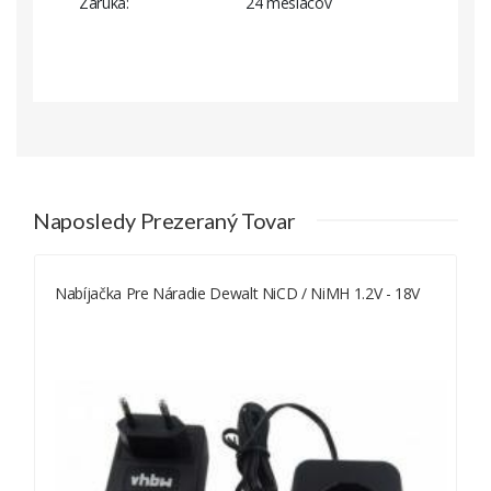
Záruka
24 mesiacov
Nabíjačka pre Dewalt NiCD / NiMH 1.2V - 18V
Naposledy Prezeraný Tovar
Nabíjačka Pre Náradie Dewalt NiCD / NiMH 1.2V - 18V