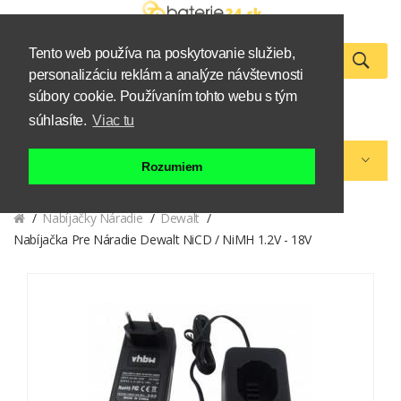
Tento web používa na poskytovanie služieb,
personalizáciu reklám a analýze návštevnosti
0
súbory cookie. Používaním tohto webu s tým
Zákazník
Košík
súhlasíte.
Viac tu
Kategórie eshopu
Rozumiem
Nabíjačky Náradie
Dewalt
Nabíjačka Pre Náradie Dewalt NiCD / NiMH 1.2V - 18V