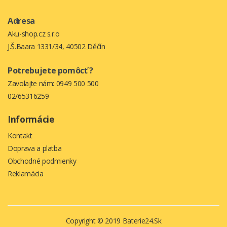
Adresa
Aku-shop.cz s.r.o
J.Š.Baara 1331/34, 40502 Děčín
Potrebujete pomôcť ?
Zavolajte nám:
0949 500 500
02/65316259
Informácie
Kontakt
Doprava a platba
Obchodné podmienky
Reklamácia
Copyright © 2019
Baterie24.sk