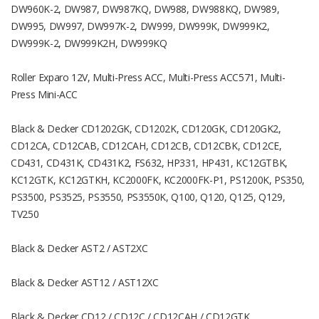
DW960K-2, DW987, DW987KQ, DW988, DW988KQ, DW989,
DW995, DW997, DW997K-2, DW999, DW999K, DW999K2,
DW999K-2, DW999K2H, DW999KQ
Roller Exparo 12V, Multi-Press ACC, Multi-Press ACC571, Multi-
Press Mini-ACC
Black & Decker CD1202GK, CD1202K, CD120GK, CD120GK2,
CD12CA, CD12CAB, CD12CAH, CD12CB, CD12CBK, CD12CE,
CD431, CD431K, CD431K2, FS632, HP331, HP431, KC12GTBK,
KC12GTK, KC12GTKH, KC2000FK, KC2000FK-P1, PS1200K, PS350,
PS3500, PS3525, PS3550, PS3550K, Q100, Q120, Q125, Q129,
TV250
Black & Decker AST2 / AST2XC
Black & Decker AST12 / AST12XC
Black & Decker CD12 / CD12C / CD12CAH / CD12GTK