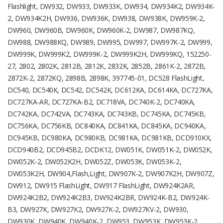
Flashlight, DW932, DW933, DW933K, DW934, DW934K2, DW934K-
2, DW934K2H, DW936, DW936K, DW938, DW938K, DW959K-2,
DW960, DW960B, DW960K, DW960K-2, DW987, DW987KQ,
DW988, DW988KQ, DW989, DW995, DW997, DW997K-2, DW999,
DW999K, DW999K2, DW999K-2, DW999K2H, DW999KQ, 152250-
27, 2802, 2802K, 2812B, 2812K, 2832K, 2852B, 2861K-2, 2872B,
2872K-2, 2872KQ, 2898B, 2898K, 397745-01, DC528 FlashLight,
DC540, DC540K, DC542, DC542K, DC612KA, DC614KA, DC727KA,
DC727KA-AR, DC727KA-B2, DC718VA, DC740K-2, DC740KA,
DC742KA, DC742VA, DC743KA, DC743KB, DC745KA, DC745KB,
DC756KA, DC756KB, DC840KA, DC841KA, DC845KA, DC940KA,
DC945KB, DC980KA, DC980KB, DC981KA, DC981KB, DCD910KX,
DCD940B2, DCD945B2, DCDK12, DW051K, DW051K-2, DW052K,
DW052K-2, DW052K2H, DW052Z, DW053K, DW053K-2,
DW053K2H, DW904,Flash,Light, DW907K-2, DW907K2H, DW907Z,
DW912, DW915 FlashLight, DW917 FlashLight, DW924K2AR,
DW924K2B2, DW924K2B3, DW924K2BR, DW924K-B2, DW924K-
B3, DW927K, DW927K2, DW927K-2, DW927KV-2, DW930,
DW930K, DW940K, DW940K-2, DW953, DW953K, DW953K-2,