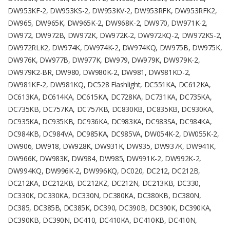
DW953KF-2, DW953KS-2, DW953KV-2, DW953RFK, DW953RFK2,
DW965, DW965K, DW965K-2, DW968K-2, DW970, DW971K-2,
DW972, DW972B, DW972K, DW972K-2, DW972KQ-2, DW972KS-2,
DW972RLK2, DW974K, DW974K-2, DW974KQ, DW975B, DW975K,
DW976K, DW977B, DW977K, DW979, DW979K, DW979K-2,
DW979K2-BR, DW980, DW980K-2, DW981, DW981KD-2,
DW981KF-2, DW981KQ, DC528 Flashlight, DC551KA, DC612KA,
DC613KA, DC614KA, DC615KA, DC728KA, DC731KA, DC735KA,
DC735KB, DC757KA, DC757KB, DC830KB, DC835KB, DC930KA,
DC935KA, DC935KB, DC936KA, DC983KA, DC983SA, DC984KA,
DC984KB, DC984VA, DC985KA, DC985VA, DW054K-2, DW055K-2,
DW906, DW918, DW928K, DW931K, DW935, DW937K, DW941K,
DW966K, DW983K, DW984, DW985, DW991K-2, DW992K-2,
DW994KQ, DW996K-2, DW996KQ, DC020, DC212, DC212B,
DC212KA, DC212KB, DC212KZ, DC212N, DC213KB, DC330,
DC330K, DC330KA, DC330N, DC380KA, DC380KB, DC380N,
DC385, DC385B, DC385K, DC390, DC390B, DC390K, DC390KA,
DC390KB, DC390N, DC410, DC410KA, DC410KB, DC410N,