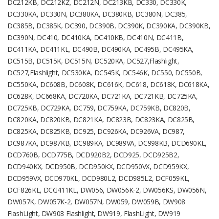
DC212KB, DC212KZ, DC212N, DC213KB, DC330, DC330K,
DC330KA, DC330N, DC380KA, DC380KB, DC380N, DC385,
DC385B, DC385K, DC390, DC390B, DC390K, DC390KA, DC390KB,
DC390N, DC410, DC410KA, DC410KB, DC410N, DC411B,
DC411KA, DC411KL, DC490B, DC490KA, DC495B, DC495KA,
DC515B, DC515K, DC515N, DC520KA, DC527,Flashlight,
DC527,Flashlight, DC530KA, DC545K, DC546K, DC550, DC550B,
DC550KA, DC608B, DC608K, DC616K, DC618, DC618K, DC618KA,
DC628K, DC668KA, DC720KA, DC721KA, DC721KB, DC725KA,
DC725KB, DC729KA, DC759, DC759KA, DC759KB, DC820B,
DC820KA, DC820KB, DC821KA, DC823B, DC823KA, DC825B,
DC825KA, DC825KB, DC925, DC926KA, DC926VA, DC987,
DC987KA, DC987KB, DC989KA, DC989VA, DC998KB, DCD690KL,
DCD760B, DCD775B, DCD920B2, DCD925, DCD925B2,
DCD940KX, DCD950B, DCD950KX, DCD950VX, DCD959KX,
DCD959VX, DCD970KL, DCD980L2, DCD985L2, DCF059KL,
DCF826KL, DCG411KL, DW056, DW056K-2, DW056KS, DW056N,
DW057K, DW057K-2, DW057N, DW059, DW059B, DW908
FlashLight, DW908 Flashlight, DW919, FlashLight, DW919