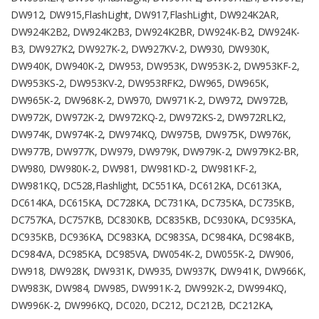
DW912, DW915,FlashLight, DW917,FlashLight, DW924K2AR,
DW924K2B2, DW924K2B3, DW924K2BR, DW924K-B2, DW924K-
B3, DW927K2, DW927K-2, DW927KV-2, DW930, DW930K,
DW940K, DW940K-2, DW953, DW953K, DW953K-2, DW953KF-2,
DW953KS-2, DW953KV-2, DW953RFK2, DW965, DW965K,
DW965K-2, DW968K-2, DW970, DW971K-2, DW972, DW972B,
DW972K, DW972K-2, DW972KQ-2, DW972KS-2, DW972RLK2,
DW974K, DW974K-2, DW974KQ, DW975B, DW975K, DW976K,
DW977B, DW977K, DW979, DW979K, DW979K-2, DW979K2-BR,
DW980, DW980K-2, DW981, DW981KD-2, DW981KF-2,
DW981KQ, DC528,Flashlight, DC551KA, DC612KA, DC613KA,
DC614KA, DC615KA, DC728KA, DC731KA, DC735KA, DC735KB,
DC757KA, DC757KB, DC830KB, DC835KB, DC930KA, DC935KA,
DC935KB, DC936KA, DC983KA, DC983SA, DC984KA, DC984KB,
DC984VA, DC985KA, DC985VA, DW054K-2, DW055K-2, DW906,
DW918, DW928K, DW931K, DW935, DW937K, DW941K, DW966K,
DW983K, DW984, DW985, DW991K-2, DW992K-2, DW994KQ,
DW996K-2, DW996KQ, DC020, DC212, DC212B, DC212KA,