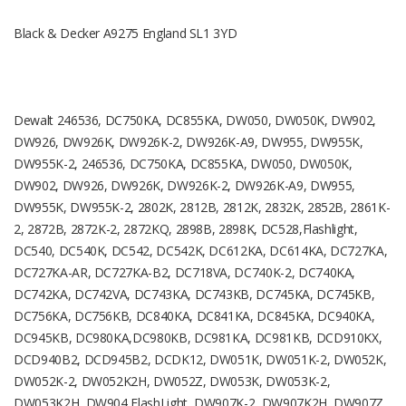
Black & Decker A9275 England SL1 3YD
Dewalt 246536, DC750KA, DC855KA, DW050, DW050K, DW902,
DW926, DW926K, DW926K-2, DW926K-A9, DW955, DW955K,
DW955K-2, 246536, DC750KA, DC855KA, DW050, DW050K,
DW902, DW926, DW926K, DW926K-2, DW926K-A9, DW955,
DW955K, DW955K-2, 2802K, 2812B, 2812K, 2832K, 2852B, 2861K-
2, 2872B, 2872K-2, 2872KQ, 2898B, 2898K, DC528,Flashlight,
DC540, DC540K, DC542, DC542K, DC612KA, DC614KA, DC727KA,
DC727KA-AR, DC727KA-B2, DC718VA, DC740K-2, DC740KA,
DC742KA, DC742VA, DC743KA, DC743KB, DC745KA, DC745KB,
DC756KA, DC756KB, DC840KA, DC841KA, DC845KA, DC940KA,
DC945KB, DC980KA,DC980KB, DC981KA, DC981KB, DCD910KX,
DCD940B2, DCD945B2, DCDK12, DW051K, DW051K-2, DW052K,
DW052K-2, DW052K2H, DW052Z, DW053K, DW053K-2,
DW053K2H, DW904,FlashLight, DW907K-2, DW907K2H, DW907Z,