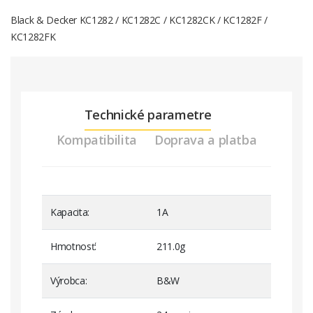
Black & Decker KC1282 / KC1282C / KC1282CK / KC1282F /
KC1282FK
Technické parametre
Kompatibilita
Doprava a platba
Kapacita
1A
Hmotnosť
211.0g
Výrobca
B&W