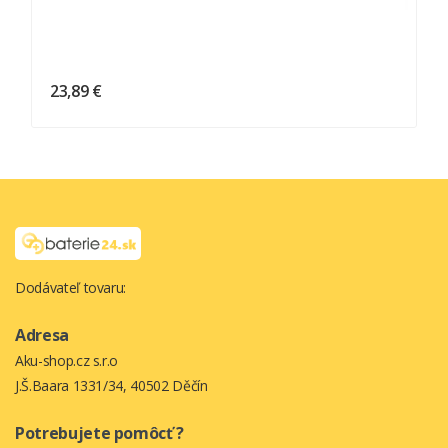
Sony DCR-TRV310
Sony DCR-TRV310E
Sony DCR-TRV310K
Sony DCR-TRV315
23,89 €
Sony DCR-TRV320
Sony DCR-TRV320E
Sony DCR-TV900
Sony DCR-TV900E
Sony DCR-VX2000
Sony DCR-VX2000E
Sony DCR-VX2001
Sony DCR-VX2100
Dodávateľ tovaru:
Sony DCR-VX2100E
Sony DCR-VX700
Adresa
Sony DCR-VX9 Serie
Aku-shop.cz s.r.o
Sony DCR-VX9000
J.Š.Baara 1331/34, 40502 Děčín
Sony DSR-200
Sony DSR-PD100
Potrebujete pomôcť ?
Sony DSR-PD100A