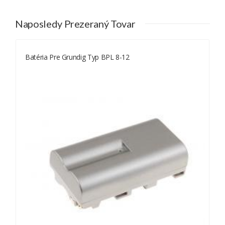
Grundig Typ BPL 8-8
Professional Sony Video Camcorder DSR-
Naposledy Prezeraný Tovar
PD150
Professional Sony Video Camcorder DSR-
PD150P
Batéria Pre Grundig Typ BPL 8-12
Professional Sony Video Camcorder DSR-
PD170
Professional Sony Video Camcorder DSR-
PD170P
Professional Sony Video Camcorder HVR-Z7C
Professional Sony Video HDR-FX1E
Sony CVX-V18NS
Sony DCR-TRV103
Sony DCR-TRV110
Sony DCR-TRV130E
Sony DCR-TRV203
Sony DCR-TRV210
Sony DCR-TRV210E
Sony DCR-TRV220K