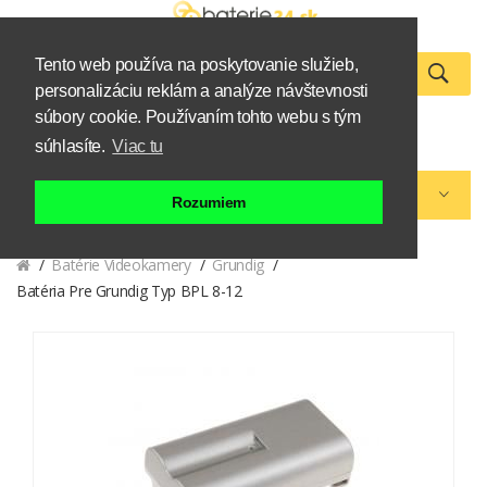
Tento web používa na poskytovanie služieb,
personalizáciu reklám a analýze návštevnosti
0
súbory cookie. Používaním tohto webu s tým
Zákazník
Košík
súhlasíte.
Viac tu
Kategórie eshopu
Rozumiem
Batérie Videokamery
Grundig
Batéria Pre Grundig Typ BPL 8-12