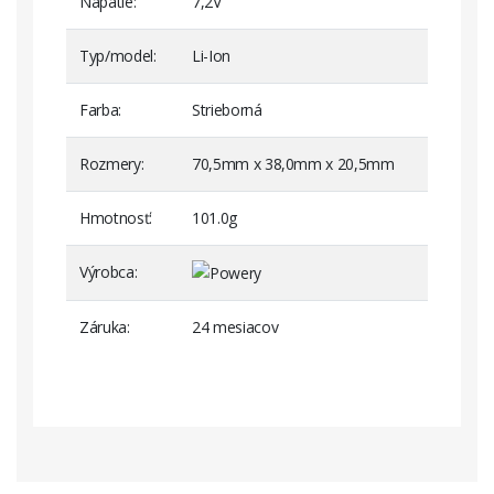
Napätie
7,2V
Typ/model
Li-Ion
Farba
Strieborná
Rozmery
70,5mm x 38,0mm x 20,5mm
Hmotnosť
101.0g
Výrobca
Záruka
24 mesiacov
Grundig Typ BPL 8-12
Grundig Typ BPL 8-7