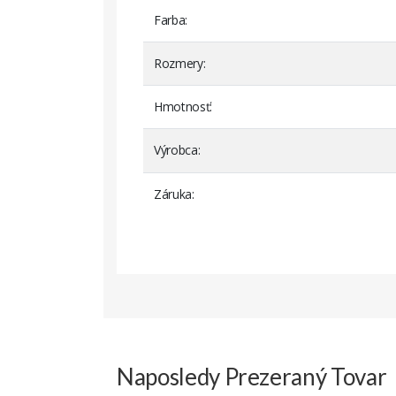
Farba
Rozmery
Hmotnosť
Výrobca
Záruka
Me
Metabo Typ 6.31776.00
Me
metabo skrutkovač BSP 12 Plus
Naposledy Prezeraný Tovar