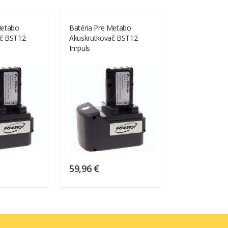
Metabo
Batéria Pre Metabo
Batéria Pre M
ač BST12
Akuskrutkovač BST12
Akuskrutkovač
Impuls
Impuls
59,96 €
59,96 €