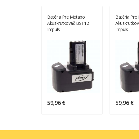
e Metabo
Batéria Pre Metabo
Batéria Pre
ovač BST12
Akuskrutkovač BST12
Akuskrutko
Impuls
Impuls
59,96 €
59,96 €