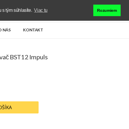
0
Zákazník
 s tým súhlasíte.
Viac tu
Košík
Rozumiem
O NÁS
KONTAKT
vač BST12 Impuls
OŠÍKA