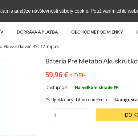
klám a analýze návštevnosti súbory cookie. Používaním tohto webu
V
DOPRAVA A PLATBA
OBCHODNÉ PODMIENKY
bo Akuskrutkovač BST12 Impuls
Batéria Pre Metabo Akuskrutko
59,96 €
s DPH
Dostupnosť
Na veľkom sklade
Predpokladaný dátum doručenia
14.augusta
DO K