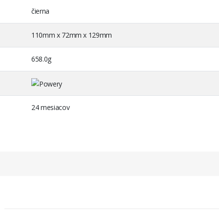
čierna
110mm x 72mm x 129mm
658.0g
24 mesiacov
tabo 6.31729 (12V NiMH)
Metabo Typ 6.31729.00
tabo akuskrutkovač BS12 Impuls
Metabo akuskrutkovač BST12
Impuls