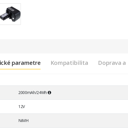
ické parametre
Kompatibilita
Doprava a 
2000mAh/24Wh
12V
NiMH