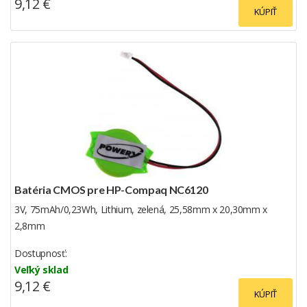
9,12 €
KÚPIŤ
Batéria CMOS pre HP-Compaq NC6120
3V, 75mAh/0,23Wh, Lithium, zelená, 25,58mm x 20,30mm x
2,8mm
Dostupnosť:
Veľký sklad
9,12 €
KÚPIŤ