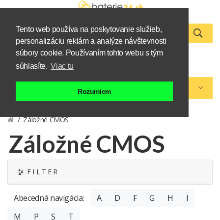
Tento web používa na poskytovanie služieb,
personalizáciu reklám a analýze návštevnosti
0
súbory cookie. Používaním tohto webu s tým
Zákazník
Košík
súhlasíte.
Viac tu
Kategórie eshopu
Rozumiem
Záložné CMOS
Záložné CMOS
F I L T E R
Abecedná navigácia:
A
D
F
G
H
I
M
P
S
T