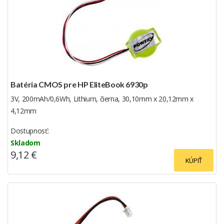
Batéria CMOS pre HP EliteBook 6930p
3V, 200mAh/0,6Wh, Lithium, čierna, 30,10mm x 20,12mm x
4,12mm
Dostupnosť:
Skladom
9,12 €
KÚPIŤ