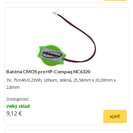
Batéria CMOS pre HP-Compaq NC6320
3V, 75mAh/0,23Wh, Lithium, zelená, 25,58mm x 20,30mm x
2,8mm
Dostupnosť:
Veľký sklad
9,12 €
KÚPIŤ