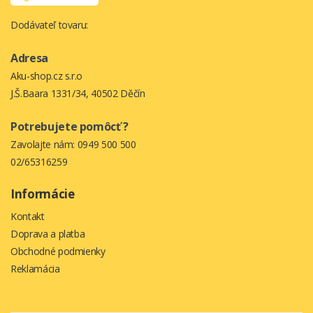
Dodávateľ tovaru:
Adresa
Aku-shop.cz s.r.o
J.Š.Baara 1331/34, 40502 Děčín
Potrebujete pomôcť ?
Zavolajte nám:
0949 500 500
02/65316259
Informácie
Kontakt
Doprava a platba
Obchodné podmienky
Reklamácia