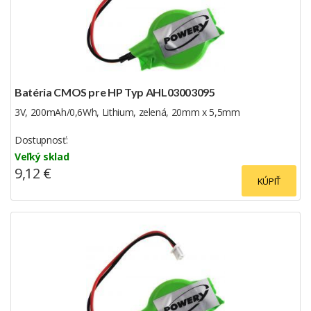
Batéria CMOS pre HP Typ AHL03003095
3V, 200mAh/0,6Wh, Lithium, zelená, 20mm x 5,5mm
Dostupnosť:
Veľký sklad
9,12 €
KÚPIŤ