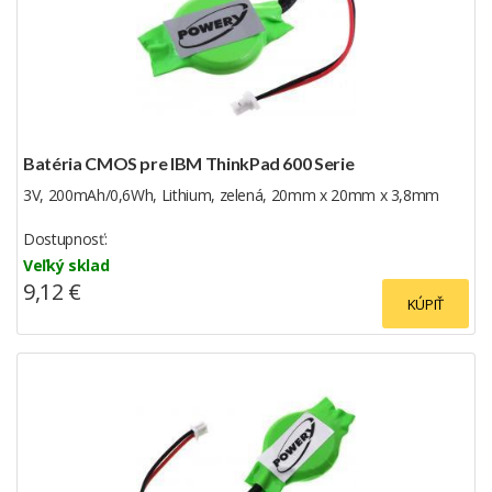
Batéria CMOS pre IBM ThinkPad 600 Serie
3V, 200mAh/0,6Wh, Lithium, zelená, 20mm x 20mm x 3,8mm
Dostupnosť:
Veľký sklad
9,12 €
KÚPIŤ