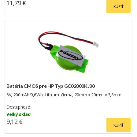
11,79 €
KÚPIŤ
Batéria CMOS pre HP Typ GC02000KJ00
3V, 200mAh/0,6Wh, Lithium, čierna, 20mm x 20mm x 3,8mm
Dostupnosť:
Veľký sklad
9,12 €
KÚPIŤ