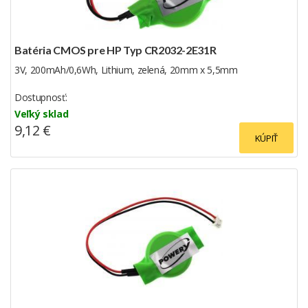
Batéria CMOS pre HP Typ CR2032-2E31R
3V, 200mAh/0,6Wh, Lithium, zelená, 20mm x 5,5mm
Dostupnosť:
Veľký sklad
9,12 €
KÚPIŤ