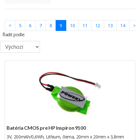
(current)
<
5
6
7
8
9
10
11
12
13
14
>
Řadit podle:
Batéria CMOS pre HP Inspiron 9100
3V, 200mAh/0,6Wh, Lithium, čierna, 20mm x 20mm x 3,8mm