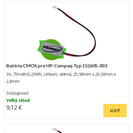
Batéria CMOS pre HP-Compaq Typ 152605-003
3V, 75mAh/0,23Wh, Lithium, zelená, 25,58mm x 20,30mm x
2,8mm
Dostupnosť:
Veľký sklad
9,12 €
KÚPIŤ