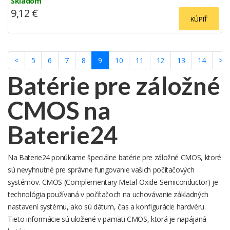
Skladom
9,12 €
KÚPIŤ
(current)
<
5
6
7
8
9
10
11
12
13
14
>
Batérie pre záložné
CMOS na
Baterie24
Na Baterie24 ponúkame špeciálne batérie pre záložné CMOS, ktoré
sú nevyhnutné pre správne fungovanie vašich počítačových
systémov. CMOS (Complementary Metal-Oxide-Semiconductor) je
technológia používaná v počítačoch na uchovávanie základných
nastavení systému, ako sú dátum, čas a konfigurácie hardvéru.
Tieto informácie sú uložené v pamäti CMOS, ktorá je napájaná